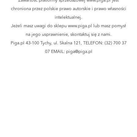
Zawartość platformy sprzedażowej www.piga.pl jest
chroniona przez polskie prawo autorskie i prawo własności
intelektualnej.
Jeżeli masz uwagi do sklepu www.piga.pl lub masz pomysł
na jego usprawnienie, skontaktuj się z nami.
Piga.pl 43-100 Tychy, ul. Skalna 121, TELEFON: (32) 700 37
07 EMAIL: piga@piga.pl