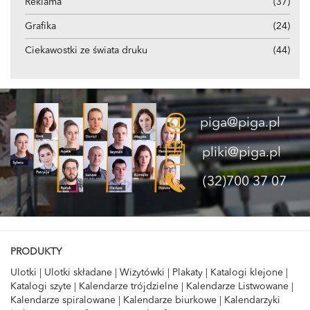
Reklama
(37)
Grafika
(24)
Ciekawostki ze świata druku
(44)
piga@piga.pl
pliki@piga.pl
(32)700 37 07
PRODUKTY
Ulotki
|
Ulotki składane
|
Wizytówki
|
Plakaty
|
Katalogi klejone
|
Katalogi szyte
|
Kalendarze trójdzielne
|
Kalendarze Listwowane
|
Kalendarze spiralowane
|
Kalendarze biurkowe
|
Kalendarzyki