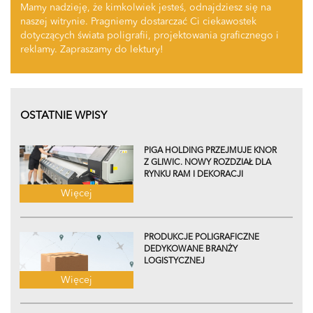
Mamy nadzieję, że kimkolwiek jesteś, odnajdziesz się na
naszej witrynie. Pragniemy dostarczać Ci ciekawostek
dotyczących świata poligrafii, projektowania graficznego i
reklamy. Zapraszamy do lektury!
OSTATNIE WPISY
PIGA HOLDING PRZEJMUJE KNOR
Z GLIWIC. NOWY ROZDZIAŁ DLA
RYNKU RAM I DEKORACJI
Więcej
PRODUKCJE POLIGRAFICZNE
DEDYKOWANE BRANŻY
LOGISTYCZNEJ
Więcej