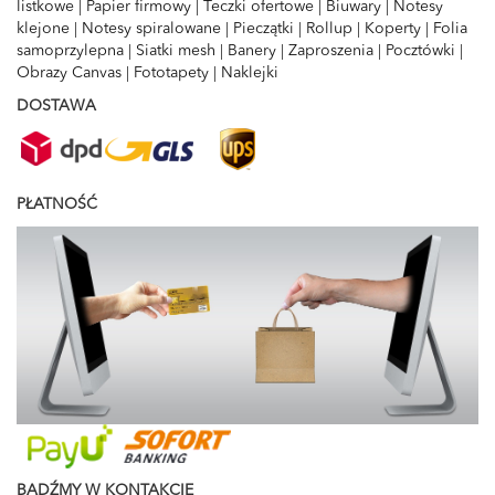
listkowe
|
Papier firmowy
|
Teczki ofertowe
|
Biuwary
|
Notesy
klejone
|
Notesy spiralowane
|
Pieczątki
|
Rollup
|
Koperty
|
Folia
samoprzylepna
|
Siatki mesh
|
Banery
|
Zaproszenia
|
Pocztówki
|
Obrazy Canvas
|
Fototapety
|
Naklejki
DOSTAWA
PŁATNOŚĆ
BĄDŹMY W KONTAKCIE